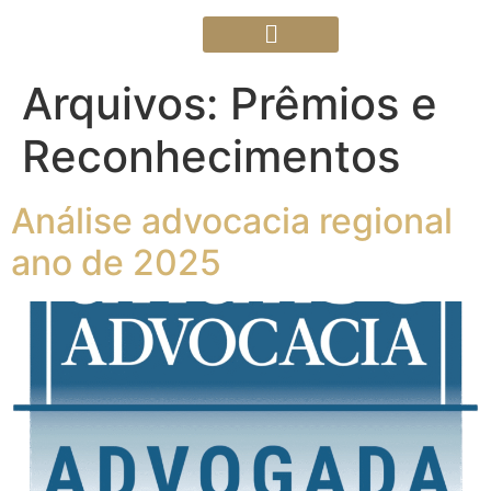
Arquivos:
Prêmios e
Áreas de Atuação
Trabalhe Conosco
Reconhecimentos
Análise advocacia regional
ano de 2025