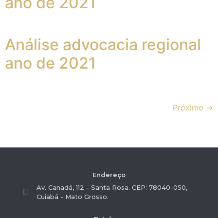
ano de 2021
Análise advocacia regional
ano de 2021
Próximo
→
Endereço
Av. Canadá, 112 - Santa Rosa. CEP: 78040-050,
Cuiabá - Mato Grosso.