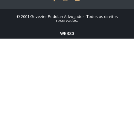
© 2001 Gevezier Podolan Advogados. Todos os direitos
reservados.
WEB80